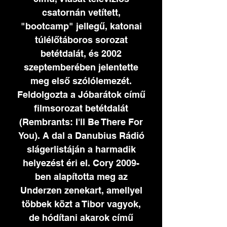
csatornán vetített,
"bootcamp" jellegű, katonai
túlélőtáboros sorozat
betétdalát, és 2002
szeptemberében jelentette
meg első szólólemezét.
Feldolgozta a Jóbarátok című
filmsorozat betétdalát
(Rembrants: I'll Be There For
You). A dal a Danubius Rádió
slágerlistáján a harmadik
helyezést éri el. Cory 2009-
ben alapította meg az
Underzen zenekart, amellyel
többek közt a Tibor vagyok,
de hódítani akarok című