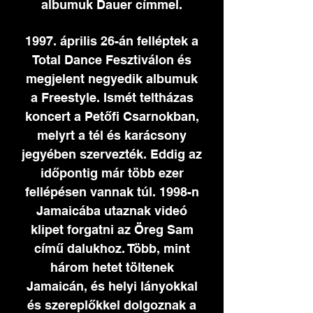
albumuk Dauer címmel.
1997. április 26-án felléptek a
Total Dance Fesztiválon és
megjelent negyedik albumuk
a Freestyle. Ismét teltházas
koncert a Petőfi Csarnokban,
melyrt a tél és karácsony
jegyében szervezték. Eddig az
időpontig már több ezer
fellépésen vannak túl. 1998-n
Jamaicába utaznak videó
klipet forgatni az Öreg Sam
című dalukhoz. Több, mint
három hetet töltenek
Jamaicán, és helyi lányokkal
és szereplőkkel dolgoznak a