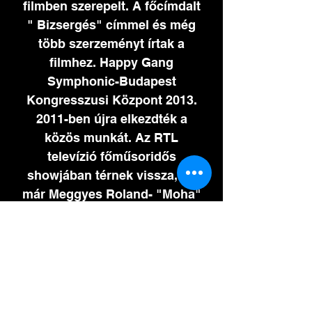
filmben szerepelt. A főcímdalt
" Bizsergés" címmel és még
több szerzeményt írtak a
filmhez. Happy Gang
Symphonic-Budapest
Kongresszusi Központ
2013.
2011
-ben újra elkezdték a
közös munkát. Az RTL
televízió főműsoridős
showjában térnek vissza, de
már Meggyes Roland- "Moha"
nélkül. 2012-ben minden nagy
egyetemen felléptek (MEN-
LEN, stb.) Továbbá a 20.
SZIGET Fesztiválon, 20. Bravo
Otto Gálán, Effotton, Unique
Fesztiválon, Budapest