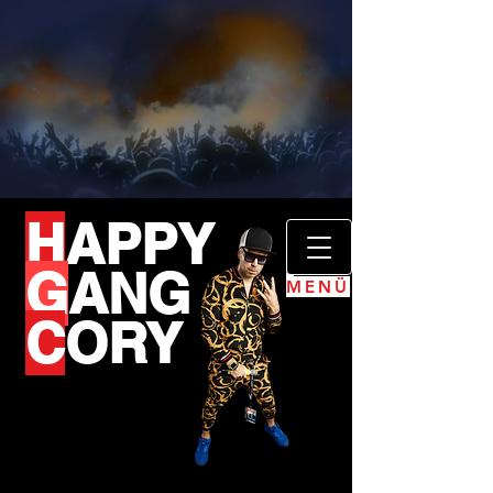
H
APPY
G
ANG
MENÜ
C
ORY