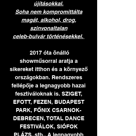
újításokkal.
Soha nem kompromittálta
magát, alkohol, drog,
szinvonaltalan
celeb-bulvár történésekkel.
2017 óta önálló
showműsorral aratja a
sikereket itthon és a környező
országokban. Rendszeres
fellépője a legnagyobb hazai
fesztiváloknak is. SZIGET,
EFOTT, FEZEN, BUDAPEST
PARK, FŐNIX CSARNOK-
DEBRECEN, TOTAL DANCE
FESTIVÁLOK, SIÓFOK
PLÁZS..stb.. A legnagyobb