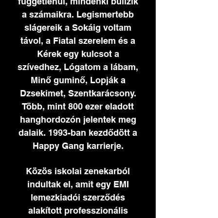
függetlenül, mindenki bulizik
a számaikra. Legismertebb
slágereik a Sokáig voltam
távol, a Fiatal szerelem és a
Kérek egy kulcsot a
szívedhez, Lógatom a lábam,
Minő guminő, Lopják a
Dzsekimet, Szentkarácsony.
Több, mint 800 ezer eladott
hanghordozón jelentek meg
dalaik. 1993-ban kezdődött a
Happy Gang karrierje.
Közös iskolai zenekarból
indultak el, amit egy EMI
lemezkiadói szerződés
alakított professzionális