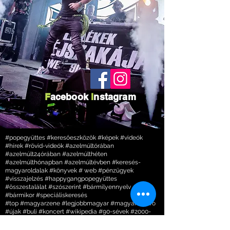
F
acebook
I
nstagram
#popegyüttes #keresőeszközök #képek #videók
#hírek #rövid-videók #azelmúltórában
#azelmúlt24órában #azelmúlthéten
#azelmúlthónapban #azelmúltévben #keresés-
magyaroldalak #könyvek # web #pénzügyek
#visszajelzés #happygangpopegyüttes
#összestalálat #szószerint #bármilyennyelv
#bármikor #speciáliskeresés
#top #magyarzene #legjobbmagyar #magyar #retro
#újak #buli #koncert #wikipedia #90-sévek #2000-
sévek #mainap #most #bulvár #figyelem #kedvenc
#rajongók #blikk #ripost #rtl #tv2