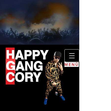
H
APPY
G
ANG
MENÜ
C
ORY