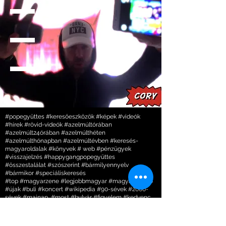
#popegyüttes #keresőeszközök #képek #videók
#hírek #rövid-videók #azelmúltórában
#azelmúlt24órában #azelmúlthéten
#azelmúlthónapban #azelmúltévben #keresés-
magyaroldalak #könyvek # web #pénzügyek
#visszajelzés #happygangpopegyüttes
#összestalálat #szószerint #bármilyennyelv
#bármikor #speciáliskeresés
#top #magyarzene #legjobbmagyar #magyar #retro
#újak #buli #koncert #wikipedia #90-sévek #2000-
sévek #mainap #most #bulvár #figyelem #kedvenc
#rajongók #blikk #ripost #rtl #tv2
#SZIGET #VOLT #BUDAPEST PARK