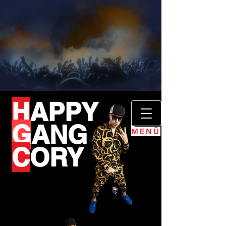
H
APPY
G
ANG
MENÜ
C
ORY